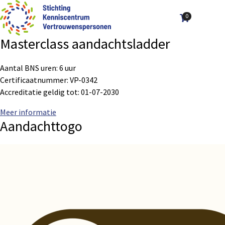
0
Aantal art
Ope
Zoek
men
Masterclass aandachtsladder
Aantal BNS uren: 6 uur
Certificaatnummer: VP-0342
Accreditatie geldig tot: 01-07-2030
Meer informatie
Aandachttogo
Sub
Sub
navigation
navigation