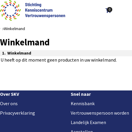
0
Aantal art
Ope
Zoek
men
Winkelmand
Winkelmand
Huidig:
Winkelmand
U heeft op dit moment geen producten in uw winkelmand.
Footer
Over SKV
Snel naar
navigation
Over ons
Kennisbank
Privacyverklaring
Vertrouwenspersoon worden
Landelijk Examen
Aanstellen