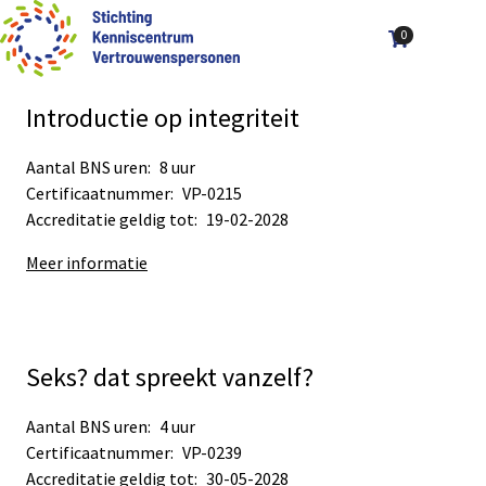
0
Aantal art
Ope
Zoek
men
Introductie op integriteit
Aantal BNS uren:
8 uur
Certificaatnummer:
VP-0215
Accreditatie geldig tot:
19-02-2028
Meer informatie
Seks? dat spreekt vanzelf?
Aantal BNS uren:
4 uur
Certificaatnummer:
VP-0239
Accreditatie geldig tot:
30-05-2028