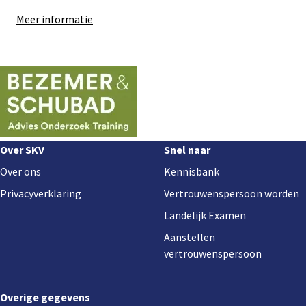
Meer informatie
Sub
Sub
navigation
navigation
Footer
Over SKV
Snel naar
navigation
Over ons
Kennisbank
Privacyverklaring
Vertrouwenspersoon worden
Landelijk Examen
Aanstellen
vertrouwenspersoon
Overige gegevens