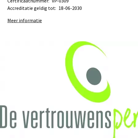
Certificaatnummer:
VP-0309
Accreditatie geldig tot:
18-06-2030
Meer informatie
Sub
Sub
navigation
navigation