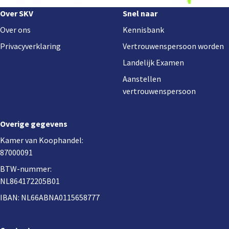
Footer
Over SKV
Snel naar
navigation
Over ons
Kennisbank
Privacyverklaring
Vertrouwenspersoon worden
Landelijk Examen
Aanstellen
vertrouwenspersoon
Overige gegevens
Kamer van Koophandel:
87000091
BTW-nummer:
NL864172205B01
IBAN: NL66ABNA0115658777