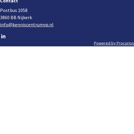
Contact
Postbus 1058
3860 BB Nijkerk
info@kenniscentrumvp.nl
Go
to
Powered by Procurios
Footer
LinkedIn
meta
navigation