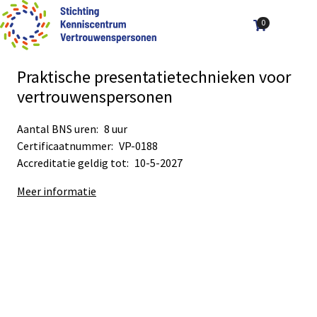
0
Aantal art
Ope
Zoek
men
Praktische presentatietechnieken voor
vertrouwenspersonen
Aantal BNS uren:
8 uur
Certificaatnummer:
VP-0188
Accreditatie geldig tot:
10-5-2027
Meer informatie
Sub
Sub
navigation
navigation