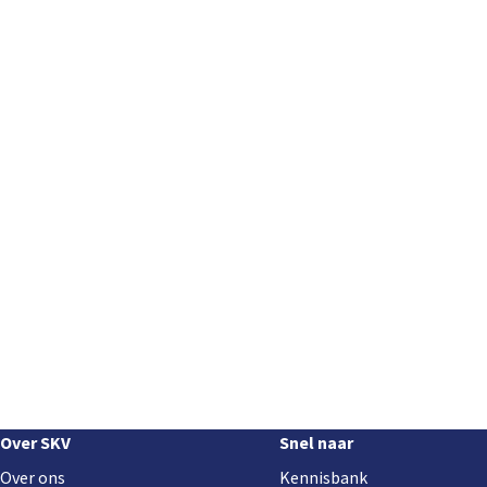
Footer
Over SKV
Snel naar
navigation
Over ons
Kennisbank