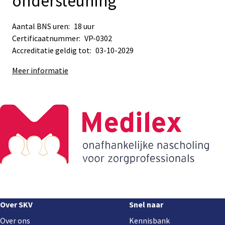
ondersteuning
Aantal BNS uren:
18 uur
Certificaatnummer:
VP-0302
Accreditatie geldig tot:
03-10-2029
Meer informatie
Sub
Sub
navigation
navigation
Footer
Over SKV
Snel naar
navigation
Over ons
Kennisbank