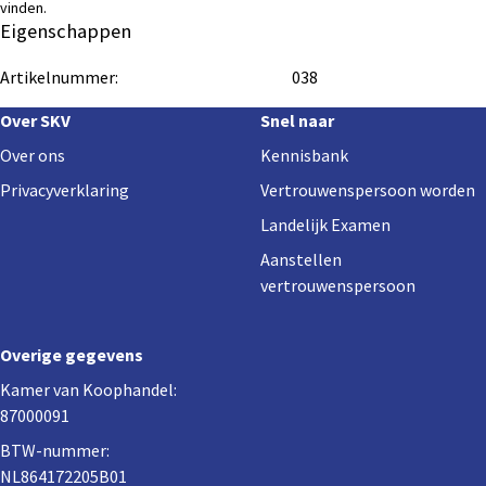
vinden.
Eigenschappen
Artikelnummer:
038
Footer
Over SKV
Snel naar
navigation
Over ons
Kennisbank
Privacyverklaring
Vertrouwenspersoon worden
Landelijk Examen
Aanstellen
vertrouwenspersoon
Overige gegevens
Kamer van Koophandel:
87000091
BTW-nummer:
NL864172205B01