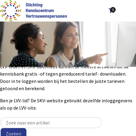
0
Aantal art
Ope
Zoek
men
De Kennisbank van de SKV is de vindplaats van kennis, informatie
en data op het gebied van de functie van vertrouwenspersoon.
Deze kennis wordt verzameld en gebruikt door de LVV en de SKV.
De Kennisbank richt zich op de uitwisseling van kennis binnen en
buiten de LVV, de SKV en de stakeholders.
LVV-leden en SKV-abonnees kunnen de meeste artikelen uit de
kennisbank gratis -of tegen gereduceerd tarief- downloaden.
Door in te loggen worden bij het bestellen de juiste tarieven
getoond en berekend.
Ben je LVV-lid? De SKV-website gebruikt dezelfde inloggegevens
als op de LVV-site.
Zoeken