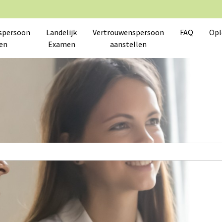
spersoon
Landelijk
Vertrouwenspersoon
FAQ
Opl
en
Examen
aanstellen
 en data op het gebied van de functie van vertrouwenspersoon. De
wisseling van kennis binnen en buiten de LVV, de SKV en de stakeho
nisbank gratis -of tegen gereduceerd tarief- downloaden. Door in
s op de LVV-site.