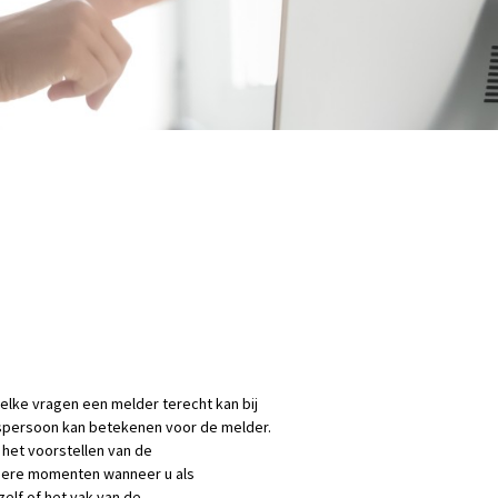
loadversie A3
lke vragen een melder terecht kan bij
persoon kan betekenen voor de melder.
 het voorstellen van de
ndere momenten wanneer u als
lf of het vak van de