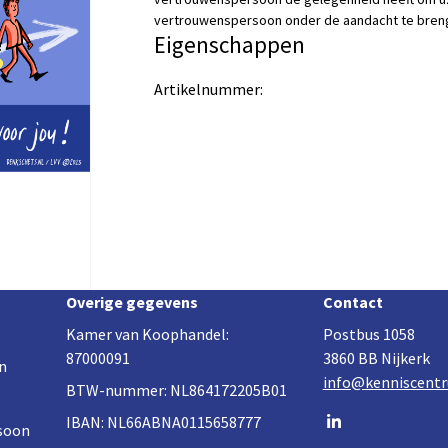
vertrouwenspersoon onder de aandacht te bren
Eigenschappen
Artikelnummer:
Overige gegevens
Contact
Kamer van Koophandel:
Postbus 1058
87000091
3860 BB Nijkerk
n
info@kenniscentr
BTW-nummer: NL864172205B01
Go
IBAN: NL66ABNA0115658777
soon
to