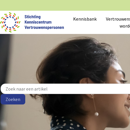
Kennisbank
Vertrouwen
word
De Kennisbank van de SKV is de vindplaats van kennis, informatie
gebruikt door de LVV en de SKV. De Kennisbank richt zich op de uit
LVV-leden en SKV-abonnees kunnen de meeste artikelen uit de ken
de juiste tarieven getoond en berekend.
Ben je LVV-lid? De SKV-website gebruikt dezelfde inloggegevens al
Zoeken
Kennisbank
Kenniscentrum Vertrouwenspersonen
Bibliotheek