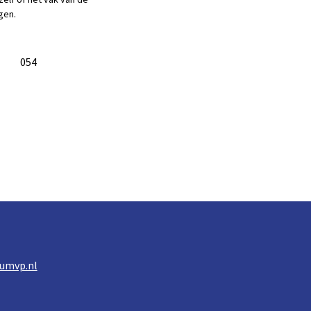
gen.
054
umvp.nl