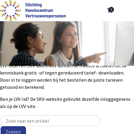
0
Aantal art
Ope
Zoek
men
De Kennisbank van de SKV is de vindplaats van kennis, informatie
en data op het gebied van de functie van vertrouwenspersoon.
Deze kennis wordt verzameld en gebruikt door de LVV en de SKV.
De Kennisbank richt zich op de uitwisseling van kennis binnen en
buiten de LVV, de SKV en de stakeholders.
LVV-leden en SKV-abonnees kunnen de meeste artikelen uit de
kennisbank gratis -of tegen gereduceerd tarief- downloaden.
Door in te loggen worden bij het bestellen de juiste tarieven
getoond en berekend.
Ben je LVV-lid? De SKV-website gebruikt dezelfde inloggegevens
als op de LVV-site.
Zoeken