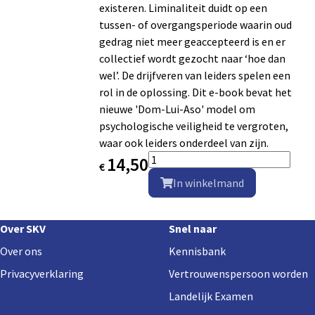
existeren. Liminaliteit duidt op een
tussen- of overgangsperiode waarin oud
gedrag niet meer geaccepteerd is en er
collectief wordt gezocht naar ‘hoe dan
wel’. De drijfveren van leiders spelen een
rol in de oplossing. Dit e-book bevat het
nieuwe 'Dom-Lui-Aso' model om
psychologische veiligheid te vergroten,
waar ook leiders onderdeel van zijn.
Toon details
14,50
€
In winkelmand
Footer
Over SKV
Snel naar
navigation
Over ons
Kennisbank
Privacyverklaring
Vertrouwenspersoon worden
Landelijk Examen