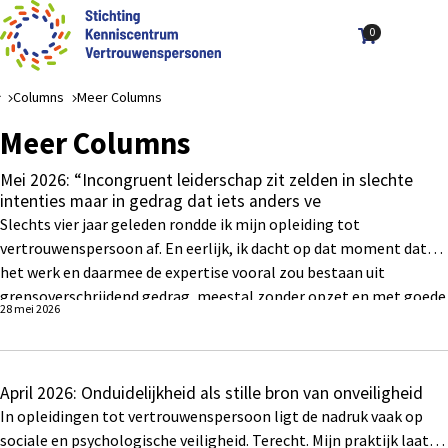
0
Aantal art
Ope
Zoek
men
Columns
Meer Columns
Meer Columns
Mei 2026: “Incongruent leiderschap zit zelden in slechte
intenties maar in gedrag dat iets anders ve
Slechts vier jaar geleden rondde ik mijn opleiding tot
vertrouwenspersoon af. En eerlijk, ik dacht op dat moment dat
het werk en daarmee de expertise vooral zou bestaan uit
grensoverschrijdend gedrag, meestal zonder opzet en met goede
28 mei 2026
intenties. Inmiddels ben ik er wel achter dat het werk nog veel
complexer is en dat er een enorm verband ligt tussen leiderschap
en meldingen.
April 2026: Onduidelijkheid als stille bron van onveiligheid
In opleidingen tot vertrouwenspersoon ligt de nadruk vaak op
sociale en psychologische veiligheid. Terecht. Mijn praktijk laat