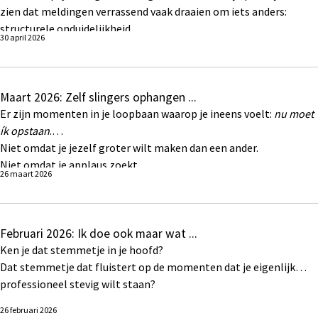
zien dat meldingen verrassend vaak draaien om iets anders:
structurele onduidelijkheid.
30 april 2026
Maart 2026: Zelf slingers ophangen ...
Er zijn momenten in je loopbaan waarop je ineens voelt:
nu moet
ík opstaan
.
Niet omdat je jezelf groter wilt maken dan een ander.
Niet omdat je applaus zoekt.
26 maart 2026
Maar omdat zichtbaar zijn onderdeel is van professioneel
leiderschap, juist in een vak dat vaak in stilte gebeurt.
Februari 2026: Ik doe ook maar wat ...
Ken je dat stemmetje in je hoofd?
Dat stemmetje dat fluistert op de momenten dat je eigenlijk
professioneel stevig wilt staan?
26 februari 2026