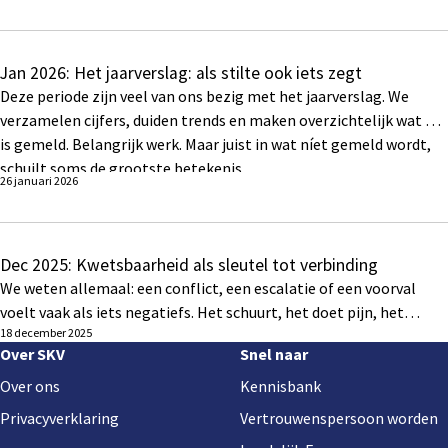
Jan 2026: Het jaarverslag: als stilte ook iets zegt
Deze periode zijn veel van ons bezig met het jaarverslag. We
verzamelen cijfers, duiden trends en maken overzichtelijk wat er
is gemeld. Belangrijk werk. Maar juist in wat níet gemeld wordt,
schuilt soms de grootste betekenis.
26 januari 2026
Dec 2025: Kwetsbaarheid als sleutel tot verbinding
We weten allemaal: een conflict, een escalatie of een voorval
voelt vaak als iets negatiefs. Het schuurt, het doet pijn, het
18 december 2025
maakt mensen onzeker. Wat als juist dat moment een kans is,
Footer
Over SKV
Snel naar
een kans om de relatie te verbeteren?
navigation
Over ons
Kennisbank
Privacyverklaring
Vertrouwenspersoon worden